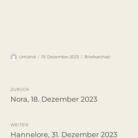
Autor
Veröffentlicht
Kategorien
Umland
19. Dezember 2023
Briefwechsel
am
Beitragsnavigation
ZURÜCK
Nora, 18. Dezember 2023
Vorheriger
Beitrag:
WEITER
Hannelore, 31. Dezember 2023
Nächster