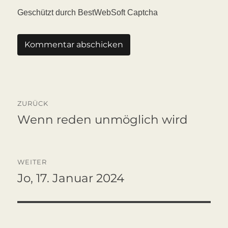
Geschützt durch BestWebSoft Captcha
Beitragsnavigation
ZURÜCK
Wenn reden unmöglich wird
Vorheriger
Beitrag:
WEITER
Jo, 17. Januar 2024
Nächster
Beitrag: