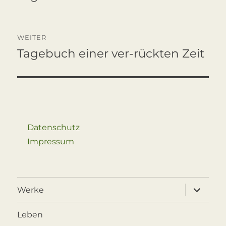
Beitrag:
WEITER
Tagebuch einer ver-rückten Zeit
Nächster
Beitrag:
Datenschutz
Impressum
Unterme
Werke
öffnen
Leben