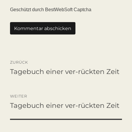
Geschützt durch BestWebSoft Captcha
Beitragsnavigation
ZURÜCK
Tagebuch einer ver-rückten Zeit
Vorheriger
Beitrag:
WEITER
Tagebuch einer ver-rückten Zeit
Nächster
Beitrag: