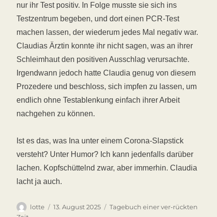
nur ihr Test positiv. In Folge musste sie sich ins
Testzentrum begeben, und dort einen PCR-Test
machen lassen, der wiederum jedes Mal negativ war.
Claudias Ärztin konnte ihr nicht sagen, was an ihrer
Schleimhaut den positiven Ausschlag verursachte.
Irgendwann jedoch hatte Claudia genug von diesem
Prozedere und beschloss, sich impfen zu lassen, um
endlich ohne Testablenkung einfach ihrer Arbeit
nachgehen zu können.
Ist es das, was Ina unter einem Corona-Slapstick
versteht? Unter Humor? Ich kann jedenfalls darüber
lachen. Kopfschüttelnd zwar, aber immerhin. Claudia
lacht ja auch.
Autor
Veröffentlicht
Kategorien
lotte
13. August 2025
Tagebuch einer ver-rückten
am
Zeit