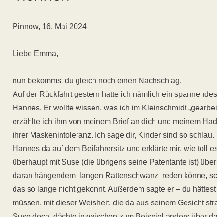
Pinnow, 16. Mai 2024
Liebe Emma,
nun bekommst du gleich noch einen Nachschlag.
Auf der Rückfahrt gestern hatte ich nämlich ein spannende
Hannes. Er wollte wissen, was ich im Kleinschmidt „gearbeit
erzählte ich ihm von meinem Brief an dich und meinem Had
ihrer Maskenintoleranz. Ich sage dir, Kinder sind so schlau
Hannes da auf dem Beifahrersitz und erklärte mir, wie toll e
überhaupt mit Suse (die übrigens seine Patentante ist) üb
daran hängendem langen Rattenschwanz reden könne, schl
das so lange nicht gekonnt. Außerdem sagte er – du hättest
müssen, mit dieser Weisheit, die da aus seinem Gesicht str
Suse doch, dächte inzwischen zum Beispiel anders über d