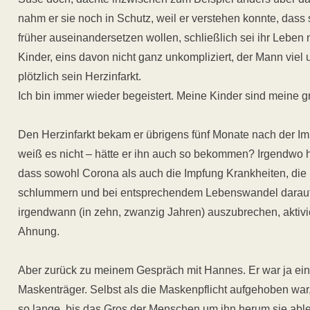
nahm er sie noch in Schutz, weil er verstehen konnte, dass 
früher auseinandersetzen wollen, schließlich sei ihr Leben n
Kinder, eins davon nicht ganz unkompliziert, der Mann vie
plötzlich sein Herzinfarkt.
Ich bin immer wieder begeistert. Meine Kinder sind meine g
Den Herzinfarkt bekam er übrigens fünf Monate nach der Im
weiß es nicht – hätte er ihn auch so bekommen? Irgendwo h
dass sowohl Corona als auch die Impfung Krankheiten, die ir
schlummern und bei entsprechendem Lebenswandel darauf 
irgendwann (in zehn, zwanzig Jahren) auszubrechen, aktiv
Ahnung.
Aber zurück zu meinem Gespräch mit Hannes. Er war ja ein 
Maskenträger. Selbst als die Maskenpflicht aufgehoben war, 
so lange, bis das Gros der Menschen um ihn herum sie abl