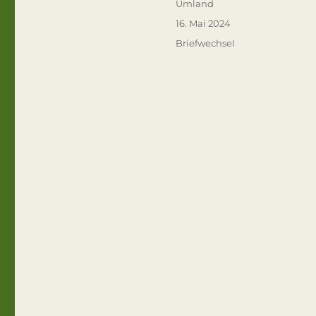
Autor
Umland
Veröffentlicht
16. Mai 2024
am
Kategorien
Briefwechsel