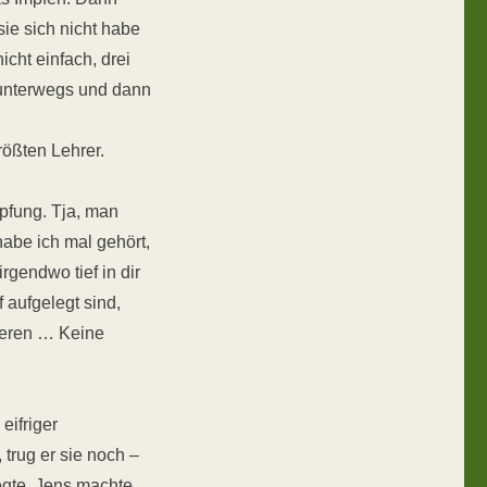
sie sich nicht habe
icht einfach, drei
l unterwegs und dann
rößten Lehrer.
pfung. Tja, man
abe ich mal gehört,
gendwo tief in dir
aufgelegt sind,
ieren … Keine
eifriger
trug er sie noch –
egte. Jens machte