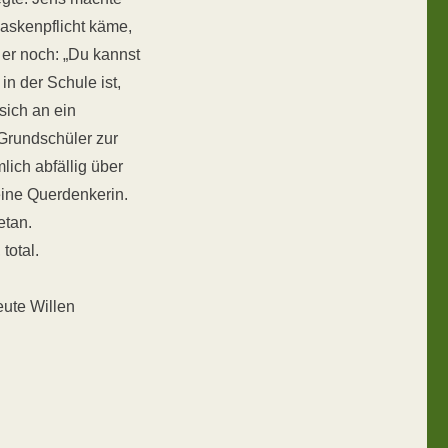
Maskenpflicht käme,
 er noch: „Du kannst
in der Schule ist,
sich an ein
 Grundschüler zur
lich abfällig über
eine Querdenkerin.
etan.
total.
eute Willen