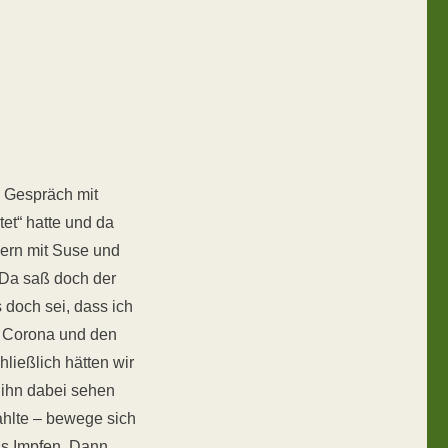
s Gespräch mit
et“ hatte und da
ern mit Suse und
. Da saß doch der
s doch sei, dass ich
er Corona und den
ießlich hätten wir
 ihn dabei sehen
ahlte – bewege sich
as Impfen. Dann