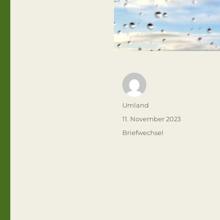
Autor
Umland
Veröffentlicht
11. November 2023
am
Kategorien
Briefwechsel