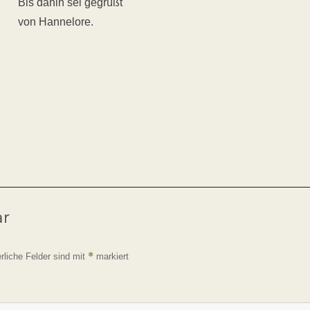
Bis dahin sei gegrüßt
von Hannelore.
ar
*
erliche Felder sind mit
markiert