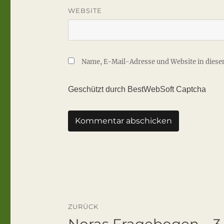
WEBSITE
Name, E-Mail-Adresse und Website in dies
Geschützt durch BestWebSoft Captcha
Beitragsnavigation
ZURÜCK
Noras Fragebogen – 3
Vorheriger