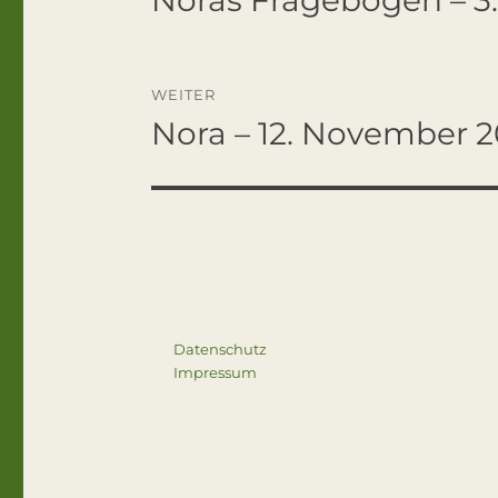
Beitrag:
WEITER
Nora – 12. November 
Nächster
Beitrag:
Datenschutz
Impressum