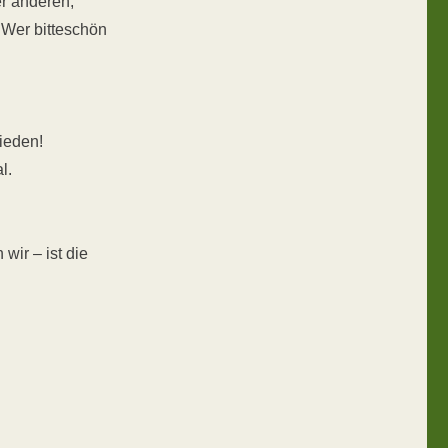
er anderen,
 Wer bitteschön
ieden!
l.
wir – ist die