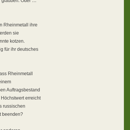
n glauben. Oder …
n Rheinmetall ihre
werden sie
önnte kotzen.
ig für ihr deutsches
 dass Rheinmetall
 einem
en Auftragsbestand
Höchstwert erreicht
s russischen
cht beenden?