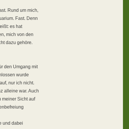
hast. Rund um mich,
uarium. Fast. Denn
ißt: es hat
en, mich von den
cht dazu gehöre.
für den Umgang mit
chlossen wurde
uf, nur ich nicht.
nz alleine war. Auch
u meiner Sicht auf
kenbefreiung
le und dabei