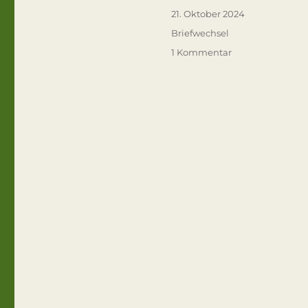
Veröffentlicht
21. Oktober 2024
am
Kategorien
Briefwechsel
zu
1 Kommentar
In
mir
war
ein
wahnsinniger
Schmerz