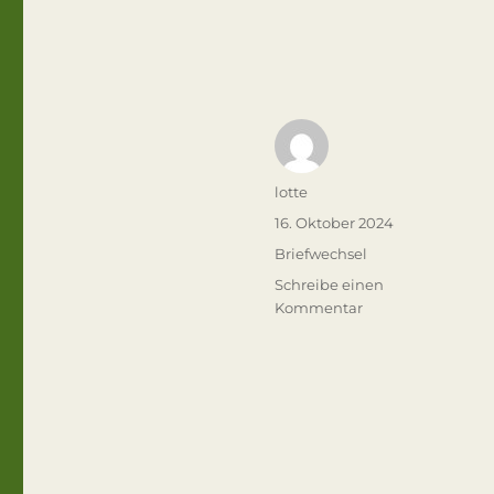
Autor
lotte
Veröffentlicht
16. Oktober 2024
am
Kategorien
Briefwechsel
Schreibe einen
zu
Kommentar
Unbedingt
festhalten!