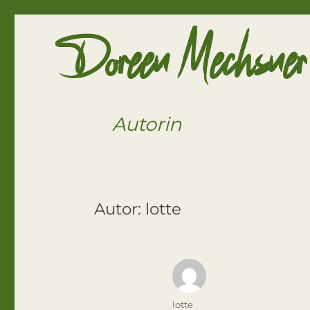
Doreen Mechsner
Autorin
Autor:
lotte
Autor
lotte